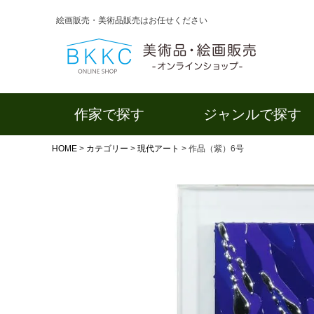
絵画販売・美術品販売はお任せください
作家で探す
ジャンルで探す
HOME
カテゴリー
現代アート
作品（紫）6号