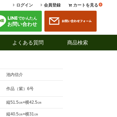
ログイン
会員登録
カートを見る
0
よくある質問
商品検索
池内信介
作品（紫）6号
縦51.5㎝×横42.5㎝
縦40.5㎝×横31㎝