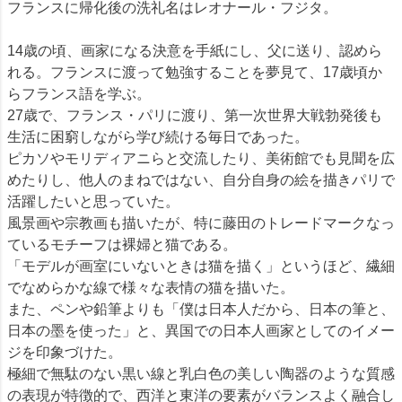
フランスに帰化後の洗礼名はレオナール・フジタ。
14歳の頃、画家になる決意を手紙にし、父に送り、認めら
れる。フランスに渡って勉強することを夢見て、17歳頃か
らフランス語を学ぶ。
27歳で、フランス・パリに渡り、第一次世界大戦勃発後も
生活に困窮しながら学び続ける毎日であった。
ピカソやモリディアニらと交流したり、美術館でも見聞を広
めたりし、他人のまねではない、自分自身の絵を描きパリで
活躍したいと思っていた。
風景画や宗教画も描いたが、特に藤田のトレードマークなっ
ているモチーフは裸婦と猫である。
「モデルが画室にいないときは猫を描く」というほど、繊細
でなめらかな線で様々な表情の猫を描いた。
また、ペンや鉛筆よりも「僕は日本人だから、日本の筆と、
日本の墨を使った」と、異国での日本人画家としてのイメー
ジを印象づけた。
極細で無駄のない黒い線と乳白色の美しい陶器のような質感
の表現が特徴的で、西洋と東洋の要素がバランスよく融合し