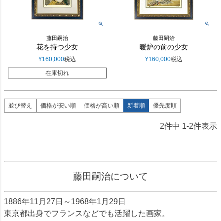
藤田嗣治
藤田嗣治
花を持つ少女
暖炉の前の少女
¥
160,000
税込
¥
160,000
税込
在庫切れ
並び替え
価格が安い順
価格が高い順
新着順
優先度順
2
件中
1
-
2
件表示
藤田嗣治について
1886年11月27日～1968年1月29日
東京都出身でフランスなどでも活躍した画家。