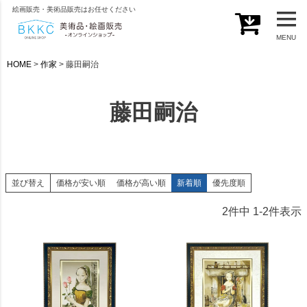
絵画販売・美術品販売はお任せください
MENU
HOME
作家
藤田嗣治
藤田嗣治
並び替え
価格が安い順
価格が高い順
新着順
優先度順
2
件中
1
-
2
件表示